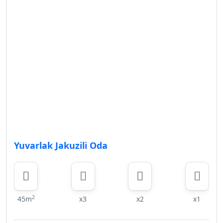
Yuvarlak Jakuzili Oda
2
45m
x3
x2
x1