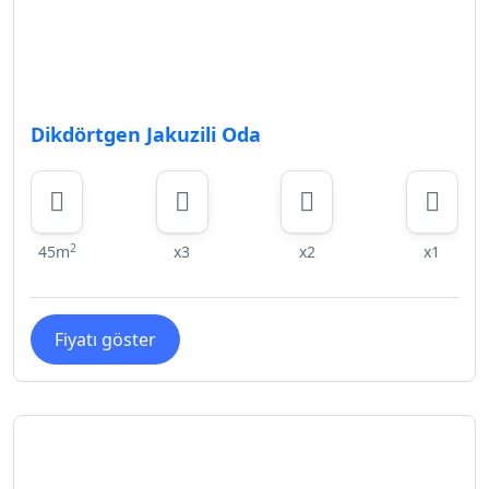
Dikdörtgen Jakuzili Oda
2
45m
x3
x2
x1
Fiyatı göster