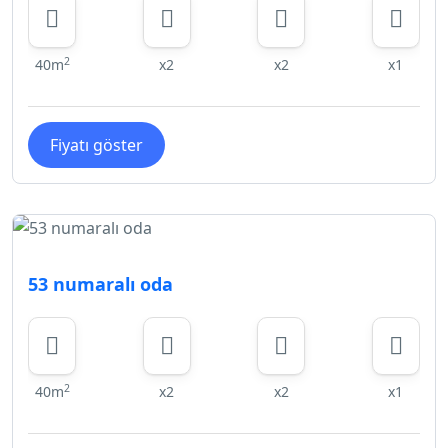
2
40m
x2
x2
x1
Fiyatı göster
53 numaralı oda
2
40m
x2
x2
x1