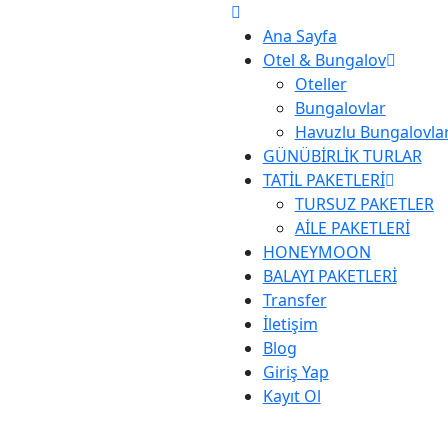
Ana Sayfa
Otel & Bungalov
Oteller
Bungalovlar
Havuzlu Bungalovla
GÜNÜBİRLİK TURLAR
TATİL PAKETLERİ
TURSUZ PAKETLER
AİLE PAKETLERİ
HONEYMOON
BALAYI PAKETLERİ
Transfer
İletişim
Blog
Giriş Yap
Kayıt Ol