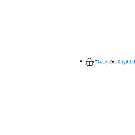
r
Giriş Yap
Kayıt Ol