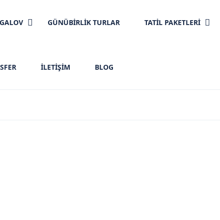
NGALOV
GÜNÜBİRLİK TURLAR
TATİL PAKETLERİ
SFER
İLETIŞIM
BLOG