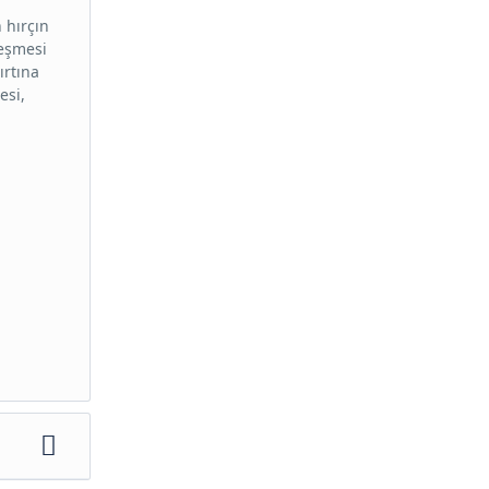
 hırçın
leşmesi
ırtına
esi,