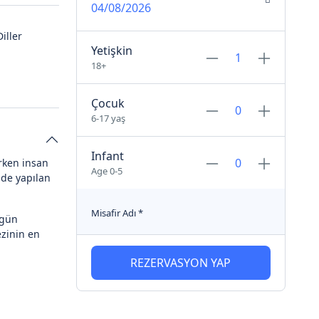
04/08/2026
iller
Yetişkin
18+
Çocuk
6-17 yaş
Infant
ürken insan
Age 0-5
nde yapılan
Misafir Adı
*
 gün
ezinin en
REZERVASYON YAP