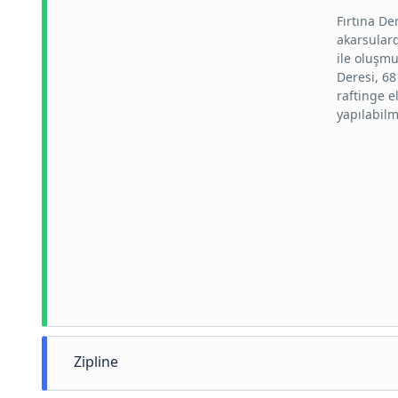
Fırtına De
akarsulard
ile oluşmu
Deresi, 68
raftinge el
yapılabilm
Zipline