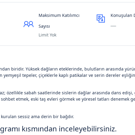
Maksimum Katılımcı
Konuşulan D
___
Sayısı
Limit Yok
ından biridir. Yüksek dağların eteklerinde, bulutların arasında yür
yemyeşil tepeler, çiçeklerle kaplı patikalar ve serin dereler eşliği
z; özellikle sabah saatlerinde sislerin dağlar arasında dans edişi,
 sohbet etmek, eski taş evleri görmek ve yöresel tatları denemek g
 kurulan sessiz ama derin bir bağdır.
ramı kısmından inceleyebilirsiniz.