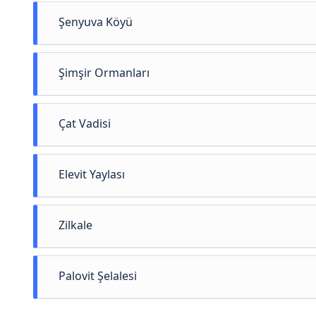
Doğal güze
Şenyuva Köyü
deneyim s
zipline ha
ekipmanlar
Rize'nin 
Şimşir Ormanları
Fırtına Va
merkezine 
noktada u
evleri ve 
ve reklamı
Şimşir orm
Çat Vadisi
oluşturduğ
olarak bul
Yaprak dök
Rize’nin Ç
Elevit Yaylası
türüne ev 
gözler önü
çeşitliliğ
dereler ve
Vadi boyun
Rize’nin Ç
Zilkale
bir otanti
en güzel ö
yakından g
alan bu ya
ziyaretçil
Türkiye’ni
Palovit Şelalesi
hazinesi y
konumlana
stratejik 