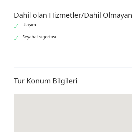
Rize’nin Ç
harikasıdı
Dahil olan Hizmetler/Dahil Olmayan
Karadeniz’
yüksekliğ
Ulaşım
tüm çıplakl
Deresi üze
Seyahat sigortası
aşanlar, k
Ormanın i
senfonisi 
Tur Konum Bilgileri