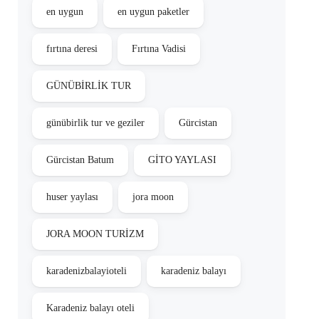
en uygun
en uygun paketler
fırtına deresi
Fırtına Vadisi
GÜNÜBİRLİK TUR
günübirlik tur ve geziler
Gürcistan
Gürcistan Batum
GİTO YAYLASI
huser yaylası
jora moon
JORA MOON TURİZM
karadenizbalayioteli
karadeniz balayı
Karadeniz balayı oteli