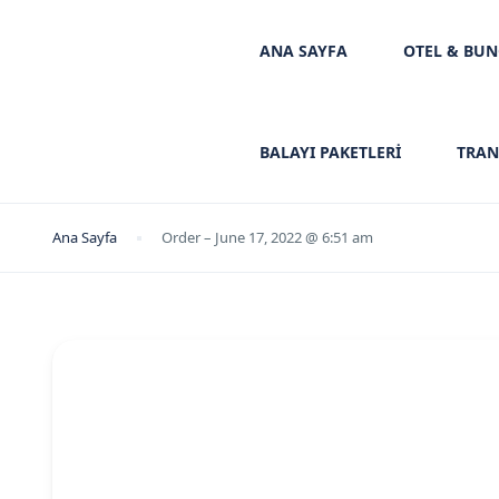
ANA SAYFA
OTEL & BU
BALAYI PAKETLERİ
TRAN
Ana Sayfa
Order – June 17, 2022 @ 6:51 am