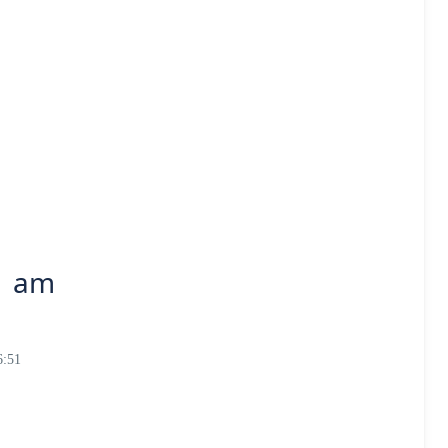
51 am
6:51