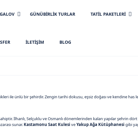
NGALOV
GÜNÜBİRLİK TURLAR
TATİL PAKETLERİ
SFER
İLETIŞIM
BLOG
eri ile ünlü bir şehirdir. Zengin tarihi dokusu, eşsiz doğası ve kendine has le
iptir. İlhanlı, Selçuklu ve Osmanlı dönemlerinden kalan yapılar şehrin dört bi
zarası sunar.
Kastamonu Saat Kulesi
ve
Yakup Ağa Kütüphanesi
gibi yap