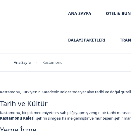
ANA SAYFA
OTEL & BU
BALAYI PAKETLERİ
TRAN
Ana Sayfa
Kastamonu
Kastamonu, Türkiye’nin Karadeniz Bölgesi’nde yer alan tarihi ve doğal güzellikl
Tarih ve Kültür
Kastamonu, birçok medeniyete ev sahipliği yapmış zengin bir tarihi mirasa sah
Kastamonu Kalesi
, şehrin simgesi haline gelmiştir ve muhteşem şehir man
Yeme İçme