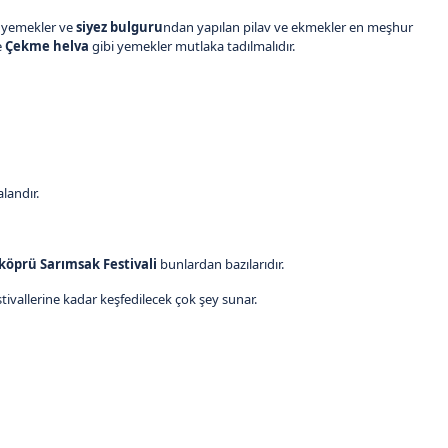
n yemekler ve
siyez bulguru
ndan yapılan pilav ve ekmekler en meşhur
e
Çekme helva
gibi yemekler mutlaka tadılmalıdır.
alandır.
köprü Sarımsak Festivali
bunlardan bazılarıdır.
tivallerine kadar keşfedilecek çok şey sunar.