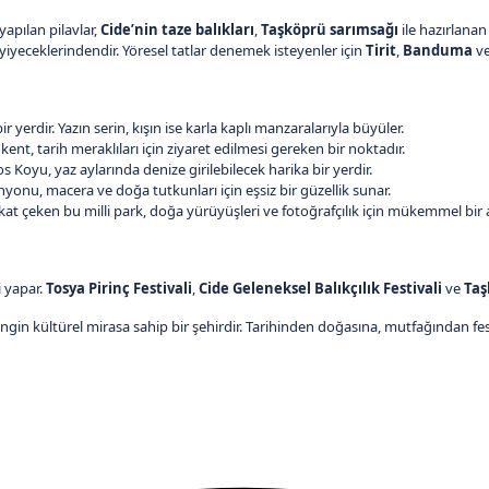
 yapılan pilavlar,
Cide’nin taze balıkları
,
Taşköprü sarımsağı
ile hazırlana
yiyeceklerindendir. Yöresel tatlar denemek isteyenler için
Tirit
,
Banduma
v
r yerdir. Yazın serin, kışın ise karla kaplı manzaralarıyla büyüler.
 kent, tarih meraklıları için ziyaret edilmesi gereken bir noktadır.
s Koyu, yaz aylarında denize girilebilecek harika bir yerdir.
nyonu, macera ve doğa tutkunları için eşsiz bir güzellik sunar.
dikkat çeken bu milli park, doğa yürüyüşleri ve fotoğrafçılık için mükemmel bir 
i yapar.
Tosya Pirinç Festivali
,
Cide Geleneksel Balıkçılık Festivali
ve
Taş
engin kültürel mirasa sahip bir şehirdir. Tarihinden doğasına, mutfağından fes