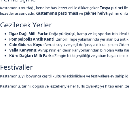
Kastamonu mutfağı, kendine has lezzetleri ile dikkat çeker.
Tosya pirinci
ile
lezzetler arasındadır.
Kastamonu pastırması
ve
çekme helva
şehrin ünlü 
Gezilecek Yerler
Ilgaz Dağı Milli Parkı
: Doğa yürüyüşü, kamp ve kış sporları için ideal bi
Pompeipolis Antik Kenti
: Zimbilli Tepe yakınlarında yer alan bu antik
Cide Gideros Koyu
: Berrak suyu ve yeşil doğasıyla dikkat çeken Gidero
Valla Kanyonu
: Avrupa’nın en derin kanyonlarından biri olan Valla Ka
Küre Dağları Milli Parkı
: Zengin bitki çeşitliliği ve yaban hayatı ile 
Festivaller
Kastamonu, yıl boyunca çeşitli kültürel etkinliklere ve festivallere ev sahipliğ
Kastamonu, tarihi, doğası ve lezzetleriyle her türlü ziyaretçiye hitap eden, z