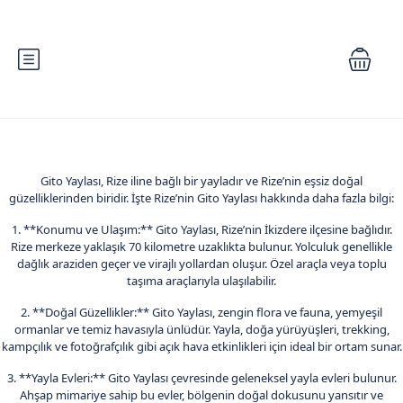
Gito Yaylası, Rize iline bağlı bir yayladır ve Rize’nin eşsiz doğal
güzelliklerinden biridir. İşte Rize’nin Gito Yaylası hakkında daha fazla bilgi:
1. **Konumu ve Ulaşım:** Gito Yaylası, Rize’nin İkizdere ilçesine bağlıdır.
Rize merkeze yaklaşık 70 kilometre uzaklıkta bulunur. Yolculuk genellikle
dağlık araziden geçer ve virajlı yollardan oluşur. Özel araçla veya toplu
taşıma araçlarıyla ulaşılabilir.
2. **Doğal Güzellikler:** Gito Yaylası, zengin flora ve fauna, yemyeşil
ormanlar ve temiz havasıyla ünlüdür. Yayla, doğa yürüyüşleri, trekking,
kampçılık ve fotoğrafçılık gibi açık hava etkinlikleri için ideal bir ortam sunar.
3. **Yayla Evleri:** Gito Yaylası çevresinde geleneksel yayla evleri bulunur.
Ahşap mimariye sahip bu evler, bölgenin doğal dokusunu yansıtır ve