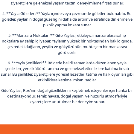
ziyaretçilere geleneksel yaşam tarzını deneyimleme fırsatı sunar.
4. **Yayla Göletleri:** Yayla içinde veya çevresinde göletler bulunabilir. Bu
göletler, yaylanın doğal güzelliğini daha da artırır ve etrafında dinlenme ve
piknik yapma imkanı sunar.
5. **Manzara Noktaları:** Gito Yaylası, etkileyici manzaralara sahip
noktalara ev sahipliği yapar. Yaylanın yüksek bir noktasından bakıldığında,
çevredeki dağların, yeşilin ve gökyüzünün muhteşem bir manzarası
görülebilir.
6. **Yayla Şenlikleri:** Bölgede belirli zamanlarda düzenlenen yayla
şenlikleri, yerel kültürü tanıma ve geleneksel etkinliklere katılma fırsatı
sunar. Bu şenlikler, ziyaretçilere yöresel lezzetleri tatma ve halk oyunları gibi
etkinliklere katılma imkanı sağlar.
Gito Yaylası, Rize’nin doğal güzelliklerini keşfetmek isteyenler için harika bir
destinasyondur. Temiz havası, doğal yaşamı ve huzurlu atmosferiyle
ziyaretçilere unutulmaz bir deneyim sunar.