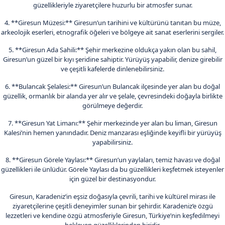
güzellikleriyle ziyaretçilere huzurlu bir atmosfer sunar.
4. **Giresun Müzesi:** Giresun’un tarihini ve kültürünü tanıtan bu müze,
arkeolojik eserleri, etnografik öğeleri ve bölgeye ait sanat eserlerini sergiler.
5. **Giresun Ada Sahili:** Şehir merkezine oldukça yakın olan bu sahil,
Giresun’un güzel bir kıyı şeridine sahiptir. Yürüyüş yapabilir, denize girebilir
ve çeşitli kafelerde dinlenebilirsiniz.
6. **Bulancak Şelalesi:** Giresun’un Bulancak ilçesinde yer alan bu doğal
güzellik, ormanlık bir alanda yer alır ve şelale, çevresindeki doğayla birlikte
görülmeye değerdir.
7. **Giresun Yat Limanı:** Şehir merkezinde yer alan bu liman, Giresun
Kalesi’nin hemen yanındadır. Deniz manzarası eşliğinde keyifli bir yürüyüş
yapabilirsiniz.
8. **Giresun Görele Yaylası:** Giresun’un yaylaları, temiz havası ve doğal
güzellikleri ile ünlüdür. Görele Yaylası da bu güzellikleri keşfetmek isteyenler
için güzel bir destinasyondur.
Giresun, Karadeniz’in eşsiz doğasıyla çevrili, tarihi ve kültürel mirası ile
ziyaretçilerine çeşitli deneyimler sunan bir şehirdir. Karadeniz’e özgü
lezzetleri ve kendine özgü atmosferiyle Giresun, Türkiye’nin keşfedilmeyi