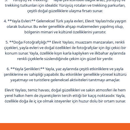
trekking tutkunları için idealdir. Yürüyüş rotaları ve trekking parkurları,
çeşitli doğal güzelliklere ulaşma fırsatı sunar.
4. **Yayla Evleri:** Geleneksel Türk yayla evleri, Elevit Yaylası’nda yaygın
olarak bulunur. Bu evler genellikle ahşap malzemeden yapılmış olup,
bölgenin mimari ve kültürel özelliklerini yansıtır.
5. **Doğa Fotoğrafçılığı:** Elevit Yaylası, muazzam manzaraları, renkli
çiçekleri, yayla evleri ve doğal özellikleri ile fotoğrafçılar için ilgi çekici bir
konum sunar. Yayla, özellikle kışın karla kaplıyken ve ilkbahar aylarında
renkli çiçeklerle süslendiğinde çekim için güzel bir yerdir.
6. **Yayla Şenlikleri:** Yayla, yaz aylarında çeşitli etkinliklere ve yayla
şenliklerine ev sahipliği yapabilir. Bu etkinlikler genellikle yöresel kültürü
yaşatmayı ve turistlere geleneksel aktiviteleri tanıtmayı amaçlar.
Elevit Yaylası, temiz havası, doğal güzellikleri ve sakin atmosferi ile hem
yerel halkın hem de ziyaretçilerin tercih ettiği bir kaçış noktasıdır. Yayla,
özellikle doğa ile iç içe olmak isteyenler için huzur dolu bir ortam sunar.