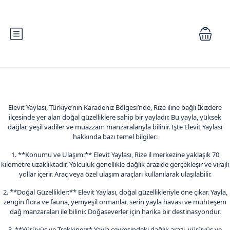
Elevit Yaylası, Türkiye’nin Karadeniz Bölgesi’nde, Rize iline bağlı İkizdere
ilçesinde yer alan doğal güzelliklere sahip bir yayladır. Bu yayla, yüksek
dağlar, yeşil vadiler ve muazzam manzaralarıyla bilinir. İşte Elevit Yaylası
hakkında bazı temel bilgiler:
1. **Konumu ve Ulaşım:** Elevit Yaylası, Rize il merkezine yaklaşık 70
kilometre uzaklıktadır. Yolculuk genellikle dağlık arazide gerçekleşir ve virajlı
yollar içerir. Araç veya özel ulaşım araçları kullanılarak ulaşılabilir.
2. **Doğal Güzellikler:** Elevit Yaylası, doğal güzellikleriyle öne çıkar. Yayla,
zengin flora ve fauna, yemyeşil ormanlar, serin yayla havası ve muhteşem
dağ manzaraları ile bilinir. Doğaseverler için harika bir destinasyondur.
3. **Yürüyüş ve Trekking:** Yayla çevresindeki dağlık arazi, yürüyüş ve