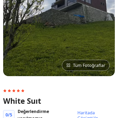
Tüm Fotoğraflar
White Suıt
Değerlendirme
Haritada
0
/5
Görüntüle