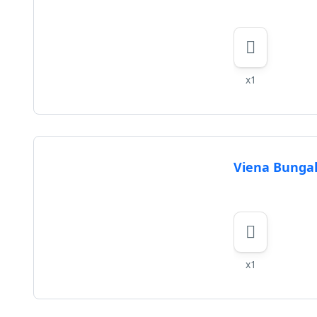
x1
Viena Bungal
x1