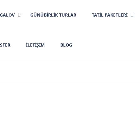
NGALOV
GÜNÜBİRLİK TURLAR
TATİL PAKETLERİ
SFER
İLETIŞIM
BLOG