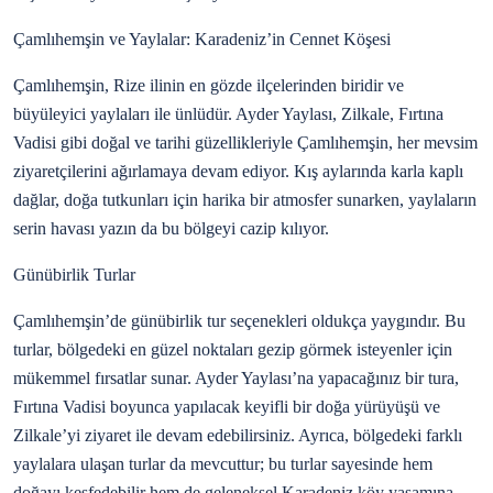
Çamlıhemşin ve Yaylalar: Karadeniz’in Cennet Köşesi
Çamlıhemşin, Rize ilinin en gözde ilçelerinden biridir ve
büyüleyici yaylaları ile ünlüdür. Ayder Yaylası, Zilkale, Fırtına
Vadisi gibi doğal ve tarihi güzellikleriyle Çamlıhemşin, her mevsim
ziyaretçilerini ağırlamaya devam ediyor. Kış aylarında karla kaplı
dağlar, doğa tutkunları için harika bir atmosfer sunarken, yaylaların
serin havası yazın da bu bölgeyi cazip kılıyor.
Günübirlik Turlar
Çamlıhemşin’de günübirlik tur seçenekleri oldukça yaygındır. Bu
turlar, bölgedeki en güzel noktaları gezip görmek isteyenler için
mükemmel fırsatlar sunar. Ayder Yaylası’na yapacağınız bir tura,
Fırtına Vadisi boyunca yapılacak keyifli bir doğa yürüyüşü ve
Zilkale’yi ziyaret ile devam edebilirsiniz. Ayrıca, bölgedeki farklı
yaylalara ulaşan turlar da mevcuttur; bu turlar sayesinde hem
doğayı keşfedebilir hem de geleneksel Karadeniz köy yaşamına