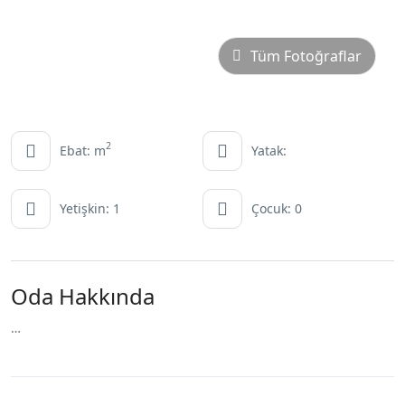
Tüm Fotoğraflar
2
Ebat: m
Yatak:
Yetişkin: 1
Çocuk: 0
Oda Hakkında
…