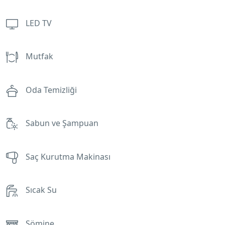
LED TV
Mutfak
Oda Temizliği
Sabun ve Şampuan
Saç Kurutma Makinası
Sıcak Su
Şömine