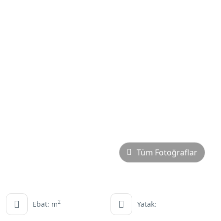
Tüm Fotoğraflar
2
Ebat: m
Yatak: