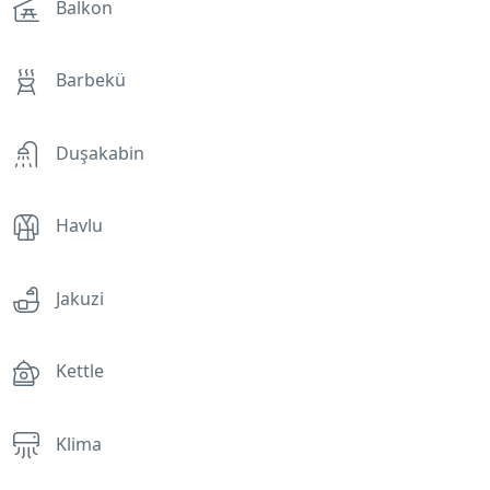
Balkon
Barbekü
Duşakabin
Havlu
Jakuzi
Kettle
Klima