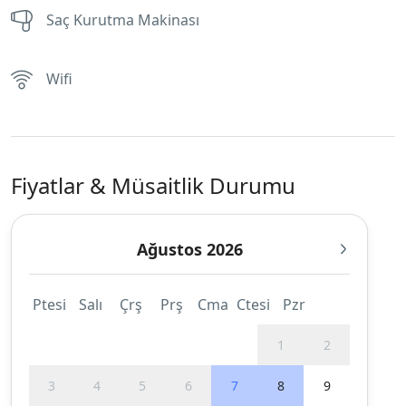
Saç Kurutma Makinası
Wifi
Fiyatlar & Müsaitlik Durumu
Ağustos 2026
Ptesi
Salı
Çrş
Prş
Cma
Ctesi
Pzr
1
2
3
4
5
6
7
8
9