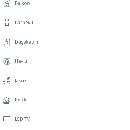
Balkon
Barbekü
Duşakabin
Havlu
Jakuzi
Kettle
LED TV