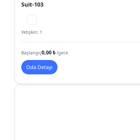
Suit-103
Yetişkin: 1
0,00 ₺
Başlangıç
/gece
Oda Detayı