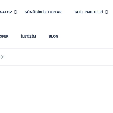
NGALOV
GÜNÜBİRLİK TURLAR
TATİL PAKETLERİ
SFER
İLETIŞIM
BLOG
101