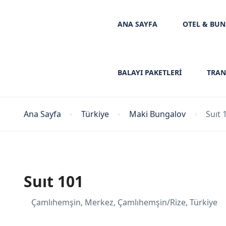
ANA SAYFA
OTEL & BU
BALAYI PAKETLERİ
TRAN
Ana Sayfa
Türkiye
Maki Bungalov
Suıt 
Suıt 101
Çamlıhemşin, Merkez, Çamlıhemşin/Rize, Türkiye