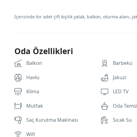
İçerisinde bir adet çift kişilik yatak, balkon, oturma alanı, 
Oda Özellikleri
Balkon
Barbekü
Havlu
Jakuzi
Klima
LED TV
Mutfak
Oda Temizl
Saç Kurutma Makinası
Sıcak Su
Wifi