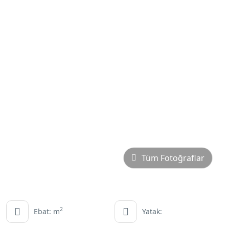
Tüm Fotoğraflar
2
Ebat: m
Yatak: