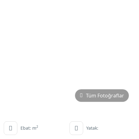
Tüm Fotoğraflar
2
Ebat: m
Yatak: