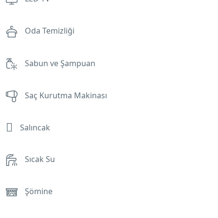
Oda Temizliği
Sabun ve Şampuan
Saç Kurutma Makinası
Salıncak
Sıcak Su
Şömine