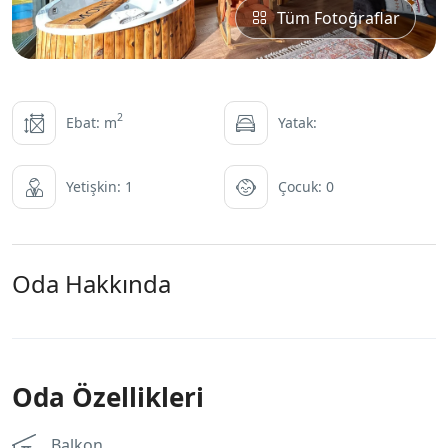
Tüm Fotoğraflar
2
Ebat: m
Yatak:
Yetişkin: 1
Çocuk: 0
Oda Hakkında
Oda Özellikleri
Balkon