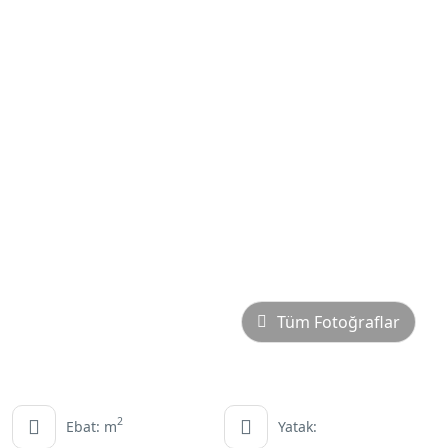
Tüm Fotoğraflar
2
Ebat: m
Yatak: