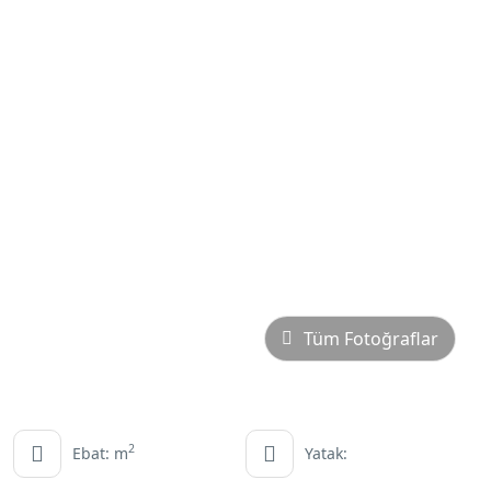
Tüm Fotoğraflar
2
Ebat: m
Yatak: