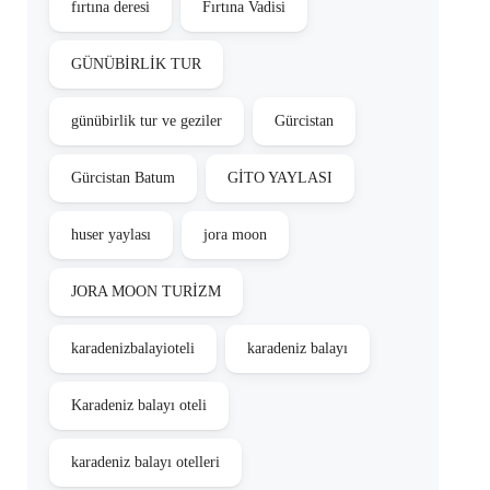
fırtına deresi
Fırtına Vadisi
GÜNÜBİRLİK TUR
günübirlik tur ve geziler
Gürcistan
Gürcistan Batum
GİTO YAYLASI
huser yaylası
jora moon
JORA MOON TURİZM
karadenizbalayioteli
karadeniz balayı
Karadeniz balayı oteli
karadeniz balayı otelleri