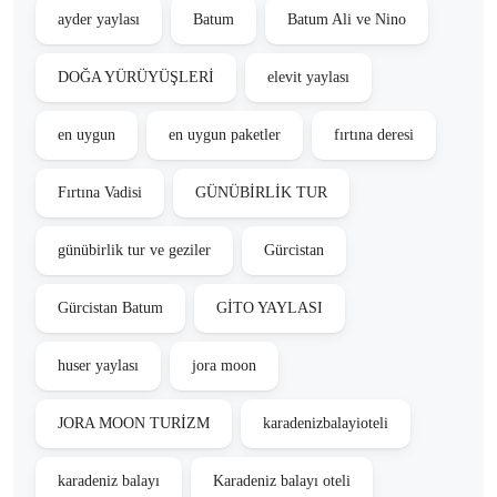
ayder yaylası
Batum
Batum Ali ve Nino
DOĞA YÜRÜYÜŞLERİ
elevit yaylası
en uygun
en uygun paketler
fırtına deresi
Fırtına Vadisi
GÜNÜBİRLİK TUR
günübirlik tur ve geziler
Gürcistan
Gürcistan Batum
GİTO YAYLASI
huser yaylası
jora moon
JORA MOON TURİZM
karadenizbalayioteli
karadeniz balayı
Karadeniz balayı oteli