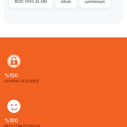
RİZE YAYLALARI
zilkale
çamlıhemşin
%100
GÜVENLİ ALIŞVERİŞ
%100
MUTLU MÜŞTERİLER