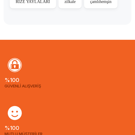
RİZE YAYLALARI
zilkale
çamlıhemşin
%100
GÜVENLİ ALIŞVERİŞ
%100
MUTLU MÜŞTERİLER