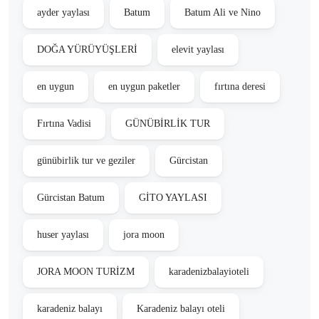
ayder yaylası
Batum
Batum Ali ve Nino
DOĞA YÜRÜYÜŞLERİ
elevit yaylası
en uygun
en uygun paketler
fırtına deresi
Fırtına Vadisi
GÜNÜBİRLİK TUR
günübirlik tur ve geziler
Gürcistan
Gürcistan Batum
GİTO YAYLASI
huser yaylası
jora moon
JORA MOON TURİZM
karadenizbalayioteli
karadeniz balayı
Karadeniz balayı oteli