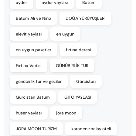
ayder
ayder yaylası
Batum
Batum Ali ve Nino
DOĞA YÜRÜYÜŞLERİ
elevit yaylası
en uygun
en uygun paketler
fırtına deresi
Fırtına Vadisi
GÜNÜBİRLİK TUR
günübirlik tur ve geziler
Gürcistan
Gürcistan Batum
GİTO YAYLASI
huser yaylası
jora moon
JORA MOON TURİZM
karadenizbalayioteli