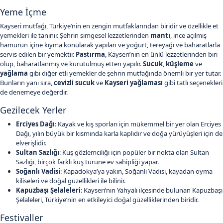
Yeme İçme
Kayseri mutfağı, Türkiye’nin en zengin mutfaklarından biridir ve özellikle et
yemekleri ile tanınır. Şehrin simgesel lezzetlerinden
mantı
, ince açılmış
hamurun içine kıyma konularak yapılan ve yoğurt, tereyağı ve baharatlarla
servis edilen bir yemektir.
Pastırma
, Kayseri’nin en ünlü lezzetlerinden biri
olup, baharatlanmış ve kurutulmuş etten yapılır.
Sucuk
,
küşleme
ve
yağlama
gibi diğer etli yemekler de şehrin mutfağında önemli bir yer tutar.
Bunların yanı sıra,
cevizli sucuk
ve
Kayseri yağlaması
gibi tatlı seçenekleri
de denemeye değerdir.
Gezilecek Yerler
Erciyes Dağı
: Kayak ve kış sporları için mükemmel bir yer olan Erciyes
Dağı, yılın büyük bir kısmında karla kaplıdır ve doğa yürüyüşleri için de
elverişlidir.
Sultan Sazlığı
: Kuş gözlemciliği için popüler bir nokta olan Sultan
Sazlığı, birçok farklı kuş türüne ev sahipliği yapar.
Soğanlı Vadisi
: Kapadokya’ya yakın, Soğanlı Vadisi, kayadan oyma
kiliseleri ve doğal güzellikleri ile bilinir.
Kapuzbaşı Şelaleleri
: Kayseri’nin Yahyalı ilçesinde bulunan Kapuzbaşı
Şelaleleri, Türkiye’nin en etkileyici doğal güzelliklerinden biridir.
Festivaller