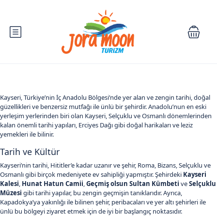
Kayseri, Türkiye’nin İç Anadolu Bölgesi’nde yer alan ve zengin tarihi, doğal
güzellikleri ve benzersiz mutfağı ile ünlü bir şehirdir. Anadolu’nun en eski
yerleşim yerlerinden biri olan Kayseri, Selçuklu ve Osmanlı dönemlerinden
kalan önemli tarihi yapıları, Erciyes Dağı gibi doğal harikaları ve leziz
yemekleri ile bilinir.
Tarih ve Kültür
Kayseri’nin tarihi, Hititler’e kadar uzanır ve şehir, Roma, Bizans, Selçuklu ve
Osmanlı gibi birçok medeniyete ev sahipliği yapmıştır. Şehirdeki
Kayseri
Kalesi
,
Hunat Hatun Camii
,
Geçmiş olsun Sultan Kümbeti
ve
Selçuklu
Müzesi
gibi tarihi yapılar, bu zengin geçmişin tanıklarıdır. Ayrıca,
Kapadokya’ya yakınlığı ile bilinen şehir, peribacaları ve yer altı şehirleri ile
ünlü bu bölgeyi ziyaret etmek için de iyi bir başlangıç noktasıdır.