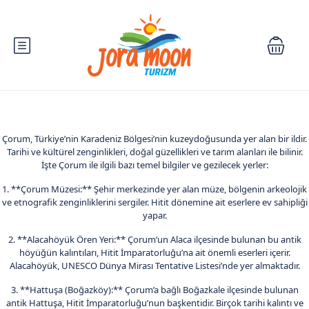
Çorum, Türkiye’nin Karadeniz Bölgesi’nin kuzeydoğusunda yer alan bir ildir.
Tarihi ve kültürel zenginlikleri, doğal güzellikleri ve tarım alanları ile bilinir.
İşte Çorum ile ilgili bazı temel bilgiler ve gezilecek yerler:
1. **Çorum Müzesi:** Şehir merkezinde yer alan müze, bölgenin arkeolojik
ve etnografik zenginliklerini sergiler. Hitit dönemine ait eserlere ev sahipliği
yapar.
2. **Alacahöyük Ören Yeri:** Çorum’un Alaca ilçesinde bulunan bu antik
höyüğün kalıntıları, Hitit İmparatorluğu’na ait önemli eserleri içerir.
Alacahöyük, UNESCO Dünya Mirası Tentative Listesi’nde yer almaktadır.
3. **Hattuşa (Boğazköy):** Çorum’a bağlı Boğazkale ilçesinde bulunan
antik Hattuşa, Hitit İmparatorluğu’nun başkentidir. Birçok tarihi kalıntı ve