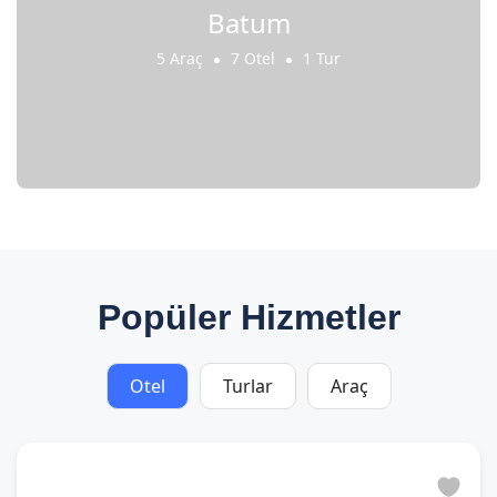
Batum
5 Araç
7 Otel
1 Tur
Popüler Hizmetler
Otel
Turlar
Araç