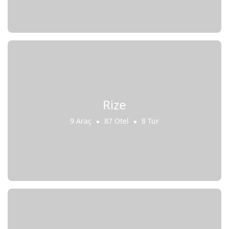
Rize
9 Araç
87 Otel
8 Tur