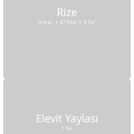
Rize
9 Araç
87 Otel
8 Tur
Elevit Yaylası
1 Tur