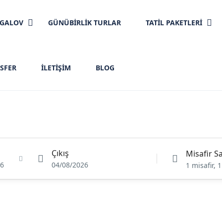
NGALOV
GÜNÜBİRLİK TURLAR
TATİL PAKETLERİ
SFER
İLETIŞIM
BLOG
Otel
Turlar
Transfer
Çıkış
Misafir Sa
26
04/08/2026
1 misafir, 