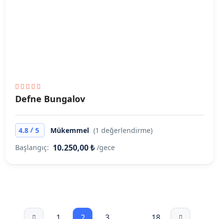
Defne Bungalov
/
4.8
5
Mükemmel
(1 değerlendirme)
10.250,00 ₺
Başlangıç:
/gece
1
2
3
…
18