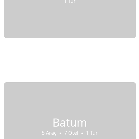
1 Tur
Batum
5 Araç
7 Otel
1 Tur