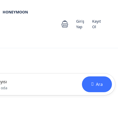
HONEYMOON
Giriş
Kayıt
Yap
Ol
yısı
Ara
1 oda